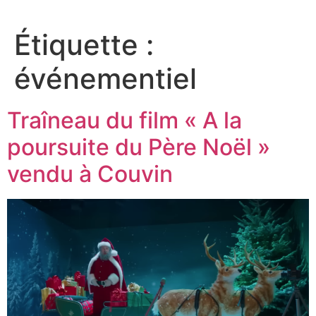
Étiquette :
événementiel
Traîneau du film « A la
poursuite du Père Noël »
vendu à Couvin