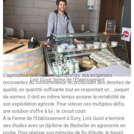
Les produits de la ferme de l'Etablissement
L’agriculteur doit aujourd’hui répondre aux exigences
Loïc Guiot, ferme de l'Etablissement
croissantes du consommateur en produisant des denrées de
qualité, en quantité suffisante tout en respectant un … paquet
de normes. Il doit en même temps assurer la rentabilité de
son exploitation agricole. Pour relever ces multiples défis,
une solution s’offre à lui : le circuit court.
À la Ferme de l’Etablissement à Sivry, Loïc Guiot a terminé
ses études avec un diplôme de Bachelier en agronomie en
poche. Pour réaliser son mémoire de fin d’étude, le travail