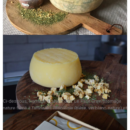
Ci-dessous, fromage à pâte pressée : Taquin (nature/ fines
herbes/ poivres, idéal pour raclette)
Ci-dessous, fromage à pâte molle: Le Petit Grain (fromage
nature fumé à l’affinage), l’Espiègle (bière, vin blanc, nature) et
le Malicieux (médaille de bronze au concours des produits
du terroir à La Capelle en France).