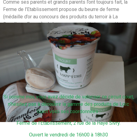
Comme ses parents et grands parents l’ont toujours fait, la
Ferme de l’Etablissement propose du beurre de ferme
(médaille d’or au concours des produits du terroir à La
Capelle en France) : du beurre sans sel, du beurre salé et du
beurre au sel de Guérande.
ci-dessous ses yaourts
Si comme moi, vous avez décidé de valoriser ce circuit court,
n’hésitez pas à découvrir la gamme des produits de Loïc
Guiot voici ses coordonnées :
Ferme de l’Etablissement, 2 rue de la Haye Sivry.
Ouvert le vendredi de 16h00 à 18h30