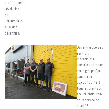
parfaitement
l’évolution
de
l’automobile
au fil des
décennies.
Daniel Francçois et
ses trois
mécaniciens
spécialisés, formés
par le groupe Opel
dans le seul
objectif d’offrir à
tous les clients un
accueil chaleureux
et un service de
qualité !