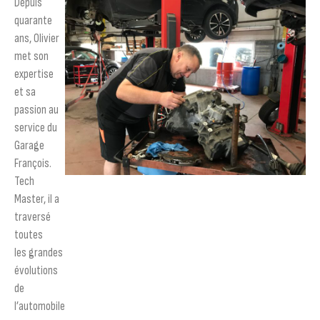
Depuis
quarante
ans, Olivier
met son
expertise
et sa
passion au
service du
Garage
François.
Tech
Master, il a
traversé
toutes
les grandes
évolutions
de
l’automobile