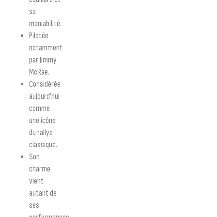
sa
maniabilité.
Pilotée
notamment
par
Jimmy
McRae
.
Considérée
aujourd’hui
comme
une icône
du rallye
classique.
Son
charme
vient
autant de
ses