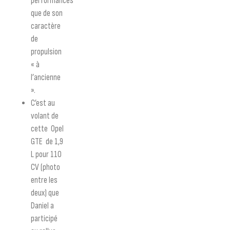
performances
que de son
caractère
de
propulsion
« à
l’ancienne
».
C’est au
volant de
cette Opel
GTE de 1,9
L pour 110
CV (photo
entre les
deux) que
Daniel a
participé