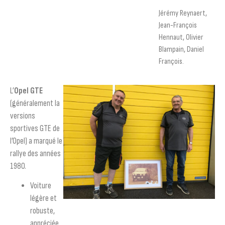
Jérémy Reynaert,
Jean-François
Hennaut, Olivier
Blampain, Daniel
François.
L’
Opel GTE
(généralement la
versions
sportives GTE de
l’
Opel
) a marqué le
rallye des années
1980.
Voiture
légère et
robuste,
appréciée