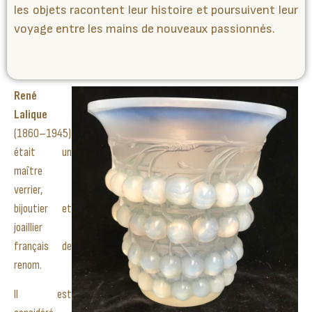
les objets racontent leur histoire et poursuivent leur
voyage entre les mains de nouveaux passionnés.
René
Lalique
(1860–1945)
était un
maître
verrier,
bijoutier et
joaillier
français de
renom
.
Il est